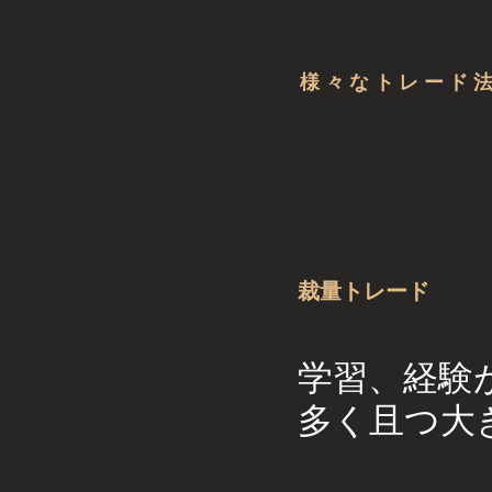
​様々なトレード
裁量トレード
​学習、経
多く且つ大