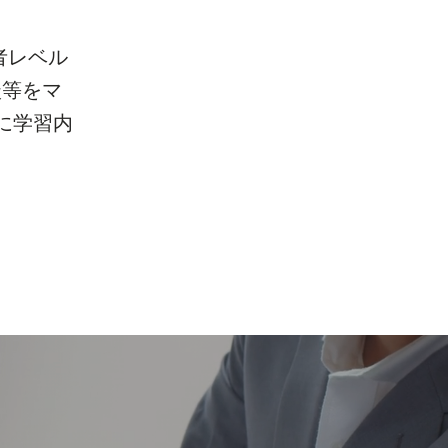
者レベル
談等をマ
に学習内