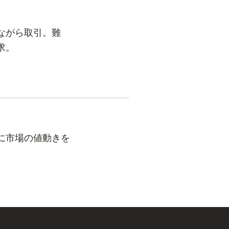
ながら取引。難
求。
に市場の値動きを